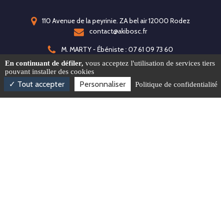
110 Avenue de la peyrinie. ZA bel air 12000 Rodez
contact@akibosc.fr
M. MARTY - Ébéniste : 07 61 09 73 60
M. ENCONTRE - Designer : 06 65 98 73 88
En continuant de défiler,
vous acceptez l'utilisation de services tiers
pouvant installer des cookies
Bureau : 09 86 45 16 92
Tout accepter
Personnaliser
Politique de confidentialité
Activités
Dressing sur mesure à Rodez