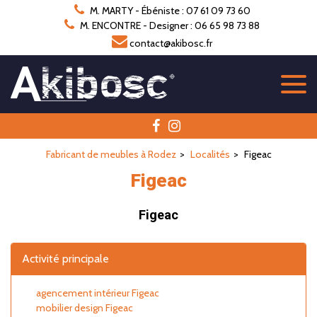
Panneau de gestion des cookies
M. MARTY - Ébéniste : 07 61 09 73 60
M. ENCONTRE - Designer : 06 65 98 73 88
contact@akibosc.fr
Fabricant de meubles à Rodez
Localités
Figeac
Figeac
Figeac
Activité principale
agencement intérieur Figeac
mobilier design Figeac