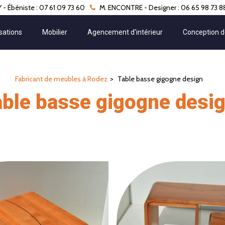
- Ébéniste : 07 61 09 73 60
M. ENCONTRE - Designer : 06 65 98 73 8
sations
Mobilier
Agencement d'intérieur
Conception d
Fabricant de meubles à Rodez
Table basse gigogne design
able basse gigogne desi