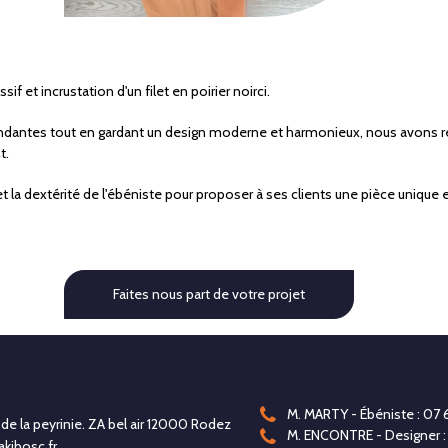
 et incrustation d'un filet en poirier noirci.
ndantes tout en gardant un design moderne et harmonieux, nous avons réus
t.
 la dextérité de l'ébéniste pour proposer à ses clients une pièce unique e
Faites nous part de votre projet
M. MARTY - Ébéniste : 07 
de la peyrinie. ZA bel air 12000 Rodez
M. ENCONTRE - Designer :
kibosc.fr