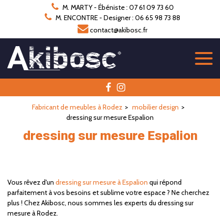
Panneau de gestion des cookies
M. MARTY - Ébéniste : 07 61 09 73 60
M. ENCONTRE - Designer : 06 65 98 73 88
contact@akibosc.fr
Fabricant de meubles à Rodez
mobilier design
dressing sur mesure Espalion
dressing sur mesure Espalion
Vous rêvez d'un
dressing sur mesure à Espalion
qui répond
parfaitement à vos besoins et sublime votre espace ? Ne cherchez
plus ! Chez Akibosc, nous sommes les experts du dressing sur
mesure à Rodez.