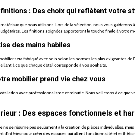
initions : Des choix qui reflètent votre st
atériaux que nous utilisons. Lors de la sélection, nous vous guiderons à
dgétaires. Les finitions soignées apporteront la touche finale à votre mo
tise des mains habiles
bilier sera fabriqué avec soin selon les normes les plus exigeantes de l
 veillant à ce que chaque détail corresponde à vos souhaits.
otre mobilier prend vie chez vous
l'installation avec professionnalisme et minutie. Nous veillerons à ce qu
rieur : Des espaces fonctionnels et ha
ne se résume pas seulement à la création de pièces individuelles, mais a
d'intérieur pour créer des espaces qui allient fonctionnalité et esthéti