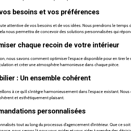
vos besoins et vos préférences
ute attentive de vos besoins et de vos idées. Nous prendrons le temps 
. Cela nous permettra de concevoir des solutions personnalisées qui répo
miser chaque recoin de votre intérieur
, nous savons comment optimiser l'espace disponible pour en tirer le mei
circulation et créer une atmosphère harmonieuse dans chaque pièce.
ilier : Un ensemble cohérent
llons à ce qu'il s'intègre harmonieusement dans l'espace existant. Nous 
cohérent et esthétiquement plaisant.
mmandations personnalisées
nnalisés tout au long du processus d'agencement d'intérieur. Que ce soit
pace, nous serons là pour vous guider et vous aider à prendre des décisio